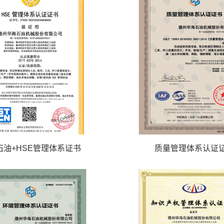
石油+HSE管理体系证书
质量管理体系认证