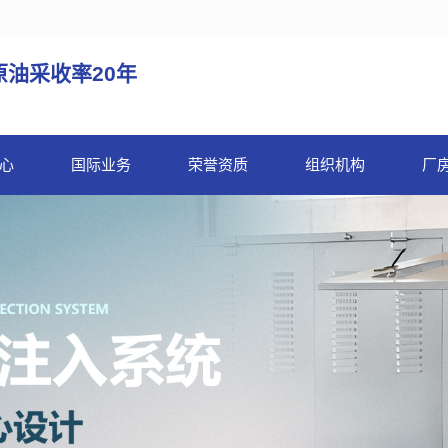
油采收率20年
心
国际业务
荣誉资质
组织机构
厂