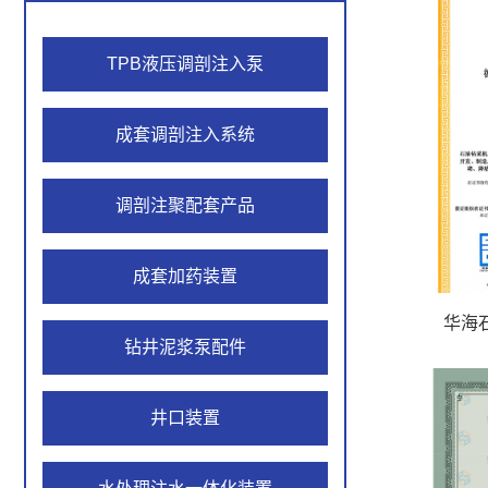
TPB液压调剖注入泵
成套调剖注入系统
调剖注聚配套产品
成套加药装置
华海
钻井泥浆泵配件
井口装置