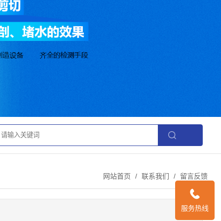
网站首页
/
联系我们
/
留言反馈
服务热线