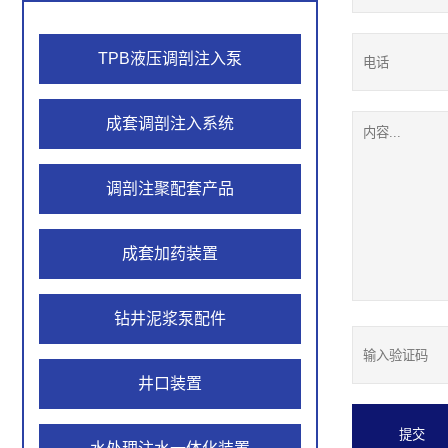
TPB液压调剖注入泵
成套调剖注入系统
调剖注聚配套产品
成套加药装置
钻井泥浆泵配件
井口装置