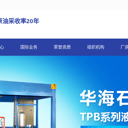
油采收率20年
心
国际业务
荣誉资质
组织机构
厂