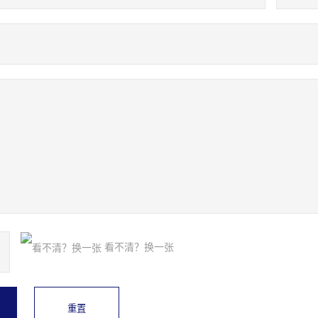
看不清？换一张